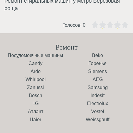
Ремонт стиральных машин у метро Берёзовая
роща
Голосов:
0
Ремонт
Посудомоечные машины
Beko
Candy
Горенье
Ardo
Siemens
Whirlpool
AEG
Zanussi
Samsung
Bosch
Indesit
LG
Electrolux
Атлант
Vestel
Haier
Weissgauff