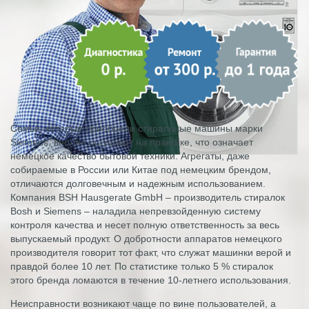
Семьи, которые приобрели стиральные машины марки
Siemens, вполне ощущают на практике, что означает
немецкое качество бытовой техники. Агрегаты, даже
собираемые в России или Китае под немецким брендом,
отличаются долговечным и надежным использованием.
Компания BSH Hausgerate GmbH – производитель стиралок
Bosh и Siemens – наладила непревзойденную систему
контроля качества и несет полную ответственность за весь
выпускаемый продукт. О добротности аппаратов немецкого
производителя говорит тот факт, что служат машинки верой и
правдой более 10 лет. По статистике только 5 % стиралок
этого бренда ломаются в течение 10-летнего использования.
Неисправности возникают чаще по вине пользователей, а