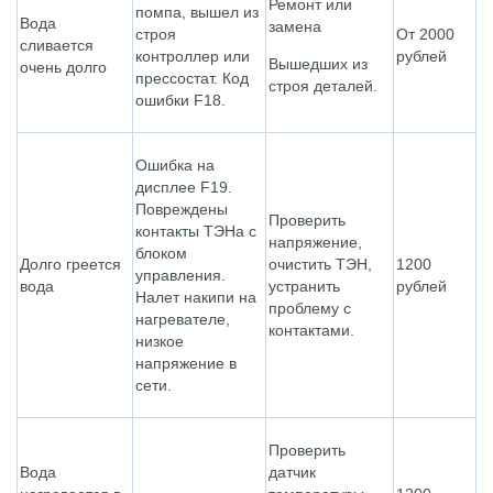
Ремонт или
помпа, вышел из
Вода
замена
строя
От 2000
сливается
контроллер или
рублей
Вышедших из
очень долго
прессостат. Код
строя деталей.
ошибки F18.
Ошибка на
дисплее F19.
Повреждены
Проверить
контакты ТЭНа с
напряжение,
блоком
Долго греется
очистить ТЭН,
1200
управления.
вода
устранить
рублей
Налет накипи на
проблему с
нагревателе,
контактами.
низкое
напряжение в
сети.
Проверить
Вода
датчик