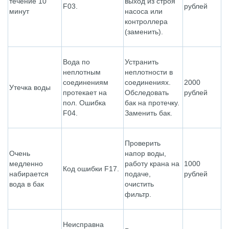
течение 10
выход из строя
F03.
рублей
минут
насоса или
контроллера
(заменить).
Вода по
Устранить
неплотным
неплотности в
соединениям
соединениях.
2000
Утечка воды
протекает на
Обследовать
рублей
пол. Ошибка
бак на протечку.
F04.
Заменить бак.
Проверить
Очень
напор воды,
медленно
работу крана на
1000
Код ошибки F17.
набирается
подаче,
рублей
вода в бак
очистить
фильтр.
Неисправна