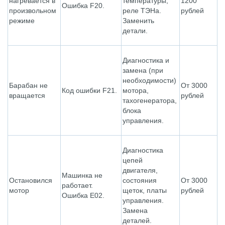
нагревается в
температуры,
1200
Ошибка F20.
произвольном
реле ТЭНа.
рублей
режиме
Заменить
детали.
Диагностика и
замена (при
необходимости)
Барабан не
От 3000
Код ошибки F21.
мотора,
вращается
рублей
тахогенератора,
блока
управления.
Диагностика
цепей
двигателя,
Машинка не
Остановился
состояния
От 3000
работает.
мотор
щеток, платы
рублей
Ошибка E02.
управления.
Замена
деталей.