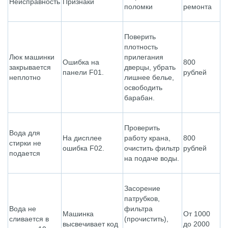
Неисправность
Признаки
поломки
ремонта
Поверить
плотность
Люк машинки
прилегания
Ошибка на
800
закрывается
дверцы, убрать
панели F01.
рублей
неплотно
лишнее белье,
освободить
барабан.
Проверить
Вода для
На дисплее
работу крана,
800
стирки не
ошибка F02.
очистить фильтр
рублей
подается
на подаче воды.
Засорение
патрубков,
Вода не
фильтра
Машинка
От 1000
сливается в
(прочистить),
высвечивает код
до 2000